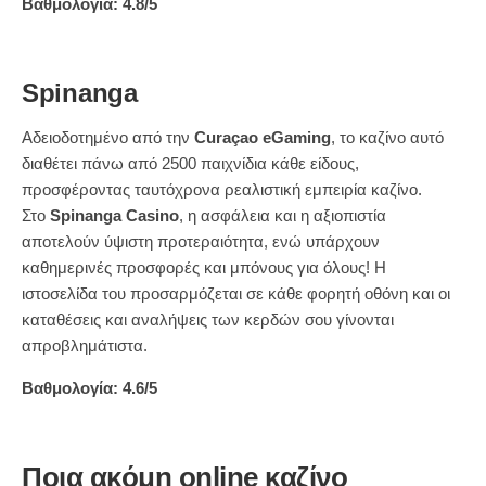
Βαθμολογία: 4.8/5
Spinanga
Αδειοδοτημένο από την
Curaçao eGaming
, το καζίνο αυτό
διαθέτει πάνω από 2500 παιχνίδια κάθε είδους,
προσφέροντας ταυτόχρονα ρεαλιστική εμπειρία καζίνο.
Στο
Spinanga Casino
, η ασφάλεια και η αξιοπιστία
αποτελούν ύψιστη προτεραιότητα, ενώ υπάρχουν
καθημερινές προσφορές και μπόνους για όλους! Η
ιστοσελίδα του προσαρμόζεται σε κάθε φορητή οθόνη και οι
καταθέσεις και αναλήψεις των κερδών σου γίνονται
απροβλημάτιστα.
Βαθμολογία: 4.6/5
Ποια ακόμη online καζίνο