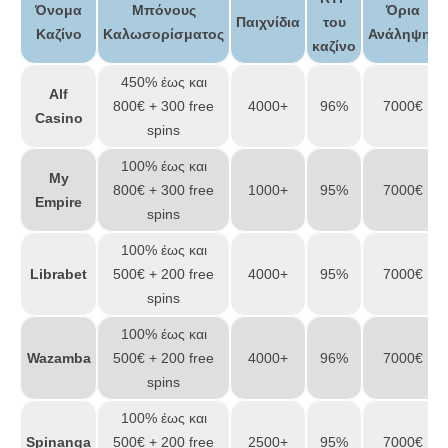
Όνομα
Μπόνους
Όρια
Παιχνίδια
του
Καζίνο
Καλωσορίσματος
Ανάληψης
καζίνο
450% έως και
Alf
800€ + 300 free
4000+
96%
7000€
Casino
spins
100% έως και
My
800€ + 300 free
1000+
95%
7000€
Empire
spins
100% έως και
Librabet
500€ + 200 free
4000+
95%
7000€
spins
100% έως και
Wazamba
500€ + 200 free
4000+
96%
7000€
spins
100% έως και
Spinanga
500€ + 200 free
2500+
95%
7000€