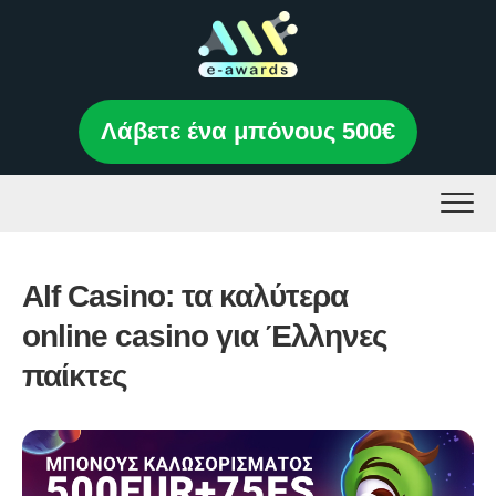
Skip
to
content
Λάβετε ένα μπόνους 500€
Alf Casino: τα καλύτερα
online casino για Έλληνες
παίκτες