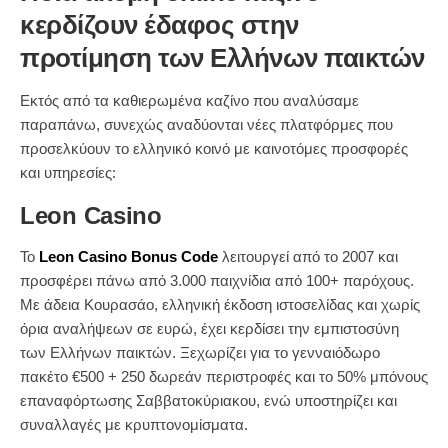
κερδίζουν έδαφος στην
προτίμηση των Ελλήνων παικτών
Εκτός από τα καθιερωμένα καζίνο που αναλύσαμε
παραπάνω, συνεχώς αναδύονται νέες πλατφόρμες που
προσελκύουν το ελληνικό κοινό με καινοτόμες προσφορές
και υπηρεσίες:
Leon Casino
Το
Leon Casino Bonus Code
λειτουργεί από το 2007 και
προσφέρει πάνω από 3.000 παιχνίδια από 100+ παρόχους.
Με άδεια Κουρασάο, ελληνική έκδοση ιστοσελίδας και χωρίς
όρια αναλήψεων σε ευρώ, έχει κερδίσει την εμπιστοσύνη
των Ελλήνων παικτών. Ξεχωρίζει για το γενναιόδωρο
πακέτο €500 + 250 δωρεάν περιστροφές και το 50% μπόνους
επαναφόρτωσης Σαββατοκύριακου, ενώ υποστηρίζει και
συναλλαγές με κρυπτονομίσματα.