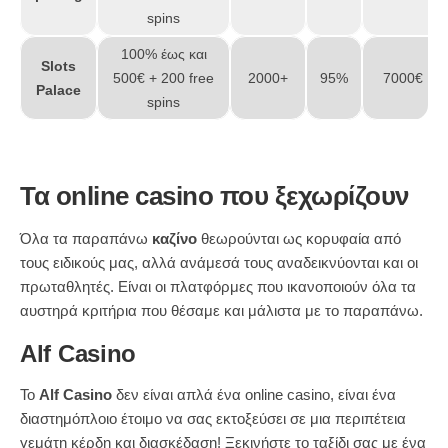
spins
100% έως και
Slots
500€ + 200 free
2000+
95%
7000€
Palace
spins
Τα online casino που ξεχωρίζουν
Όλα τα παραπάνω
καζίνο
θεωρούνται ως κορυφαία από
τους ειδικούς μας, αλλά ανάμεσά τους αναδεικνύονται και οι
πρωταθλητές. Είναι οι πλατφόρμες που ικανοποιούν όλα τα
αυστηρά κριτήρια που θέσαμε και μάλιστα με το παραπάνω.
Alf Casino
Το
Alf Casino
δεν είναι απλά ένα online casino, είναι ένα
διαστημόπλοιο έτοιμο να σας εκτοξεύσει σε μια περιπέτεια
γεμάτη κέρδη και διασκέδαση! Ξεκινήστε το ταξίδι σας με ένα