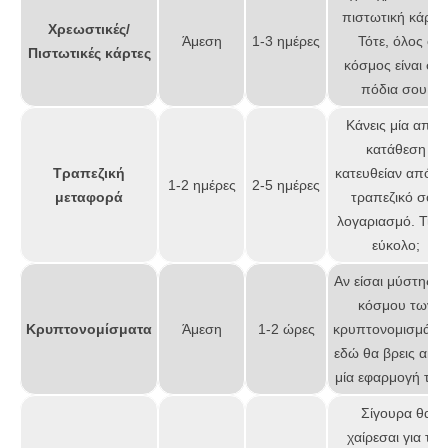
πιστωτική κάρτα
Χρεωστικές/
Άμεση
1-3 ημέρες
Τότε, όλος ο
Πιστωτικές κάρτες
κόσμος είναι στ
πόδια σου!
Κάνεις μία απλή
κατάθεση
Τραπεζική
κατευθείαν από τ
1-2 ημέρες
2-5 ημέρες
μεταφορά
τραπεζικό σου
λογαριασμό. Τι π
εύκολο;
Αν είσαι μύστης τ
κόσμου των
Κρυπτονομίσματα
Άμεση
1-2 ώρες
κρυπτονομισμάτω
εδώ θα βρεις ακό
μία εφαρμογή του
Σίγουρα θα
χαίρεσαι για την